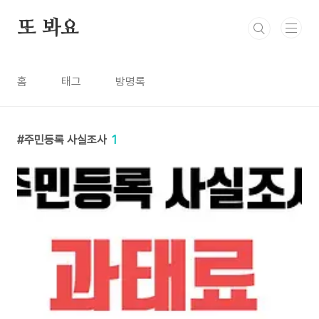
본문 바로가기
또 봐요
홈
태그
방명록
주민등록 사실조사
1