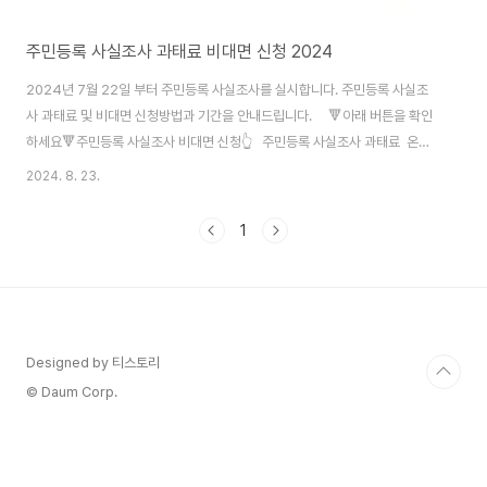
주민등록 사실조사 과태료 비대면 신청 2024
2024년 7월 22일 부터 주민등록 사실조사를 실시합니다. 주민등록 사실조
사 과태료 및 비대면 신청방법과 기간을 안내드립니다. 🔻아래 버튼을 확인
하세요🔻주민등록 사실조사 비대면 신청👆 주민등록 사실조사 과태료 온라
인 커뮤니티 등을 통해 “사실조사 미참여 시 과태료 50만원이 부과된다” 거나
2024. 8. 23.
“일과 시간(9~18시) 중 방문조사에 참여하지 않을 경우에는 과태료 50만원
이 부과된다” 등의 정보가 퍼지고 있지만 이는 사실이 아니라고 합니다“정당한
1
사유 없이 사실조사를 거부하거나 또는 기피한 경우”에 한하여 최소 10만원에
서~ 최대 50만원의 범위 내에서 과태료를 부과하도록 하고 있습니다.✔이는
직장, 학업, 해외 출국 등의 뚜렷한 사유 없이 사실조사를 고의로 기피 또는 거
부하는 경우에 과태..
Designed by 티스토리
© Daum Corp.