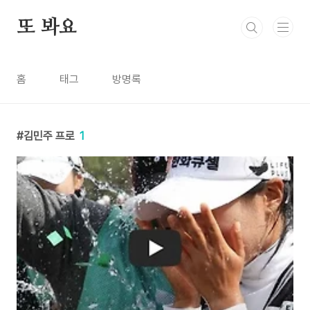
본문 바로가기
또 봐요
홈
태그
방명록
김민주 프로
1