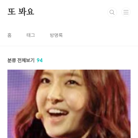
본문 바로가기
또 봐요
홈
태그
방명록
분류 전체보기
94