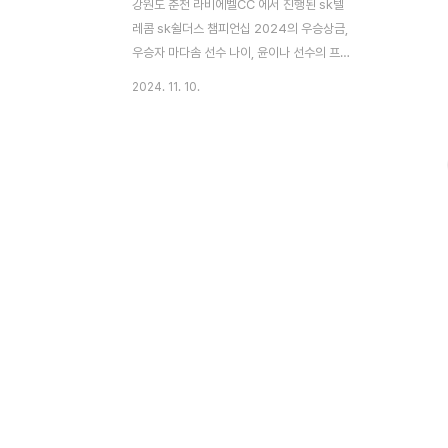
강원도 춘천 라비에벨CC 에서 진행된 sk텔
레콤 sk쉴더스 챔피언십 2024의 우승상금,
우승자 마다솜 선수 나이, 윤이나 선수의 프
로필을 안내드립니다. sk텔레콤 sk쉴더
2024. 11. 10.
스 챔피언십 2024 우승 상금2024. 11. 08
(금) ~ 11. 10 (일) 진행되었던 2024년 SK
텔레콤 SK쉴더스 챔피언십의 총상금은 10억
원 이며, 1등 우승자는 2억 5천만원 입니다.
총 상금1등 상금10억원 2억 5천만원 준우
승 2등 상금 ~ T59위의 상금은 🔻🔻🔻아
래 버튼을 통하여 상세하게 확인하세요. 순
위별 상금보기👆 순위 정해진 참가 자격에
따라 총 60명만 출전한 경기였기 때문에 순
위에 상관없이 모든 선수들이 더욱 열심히 대
결을 펼쳤는데요. 마다솜 선수가 1등의 영광
을 차지하게 되었습니..