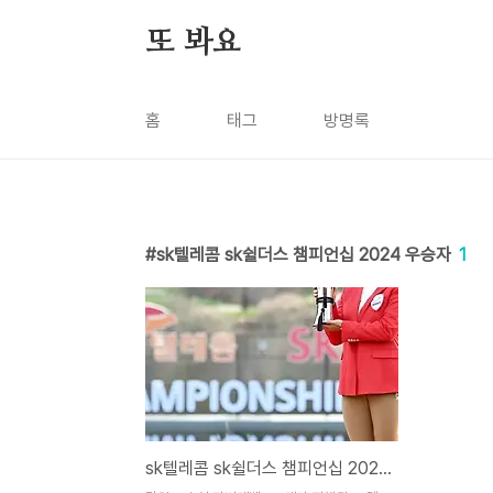
본문 바로가기
또 봐요
홈
태그
방명록
sk텔레콤 sk쉴더스 챔피언십 2024 우승자
1
sk텔레콤 sk쉴더스 챔피언십 2024 우승 상금, 우승자 마다솜 나이, 윤이나