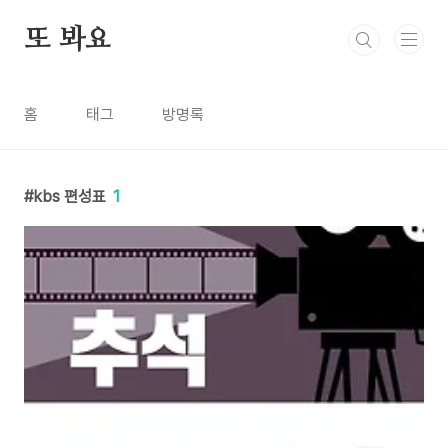
본문 바로가기
또 봐요
홈
태그
방명록
kbs 편성표
1