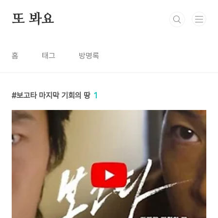
본문 바로가기
또 봐요
홈
태그
방명록
보고타 마지막 기회의 땅
1