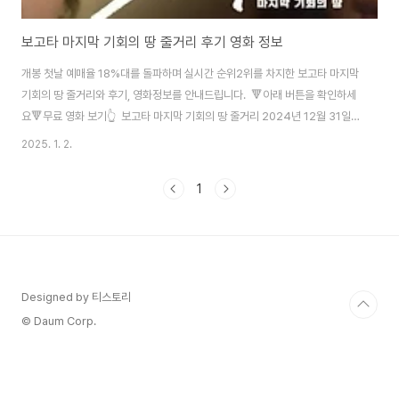
보고타 마지막 기회의 땅 줄거리 후기 영화 정보
개봉 첫날 예매율 18%대를 돌파하며 실시간 순위2위를 차지한 보고타 마지막
기회의 땅 줄거리와 후기, 영화정보를 안내드립니다. 🔻아래 버튼을 확인하세
요🔻무료 영화 보기👆 보고타 마지막 기회의 땅 줄거리 2024년 12월 31일
개봉작 '보고타: 마지막 기회의 땅'은 IMF 외환위기 시절, 콜롬비아로 건너간
2025. 1. 2.
한국인들의 처절한 생존 드라마를 그려낸 작품입니다. 팬데믹으로 제작이 중단
되었다가 재개된 이른바 '창고 영화'지만, 이국적인 배경과 범죄 드라마적 요소
1
가 어우러진 작품으로 주목받고 있습니다. 이 영화는 IMF 시기에 모든 것을 잃
고 콜롬비아 보고타로 향하는 한 가족의 이야기로 시작되는데요. 주인공 국희
(송중기)의 아버지는 처음에는 가족을 위해 노력하는 모습을 보이지만, 현지 한
인사회의 실세인..
Designed by 티스토리
© Daum Corp.