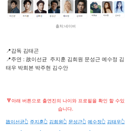
출처:네이버
📍감독 김태곤
📍주연 :
故
이선균 주지훈 김희원 문성근 예수정 김
태우 박희본 박주현 김수안
🔻아래 버튼으로 출연진의 나이와 프로필을 확인 할 수있
습니다.
故이선균👆️
주지훈👆️
김희원👆️
문성근👆️
예수정👆️
김태우👆️