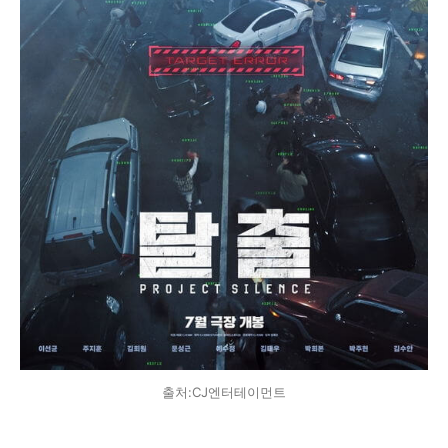
출처:CJ엔터테이먼트