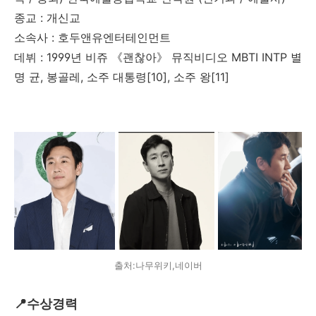
종교 : 개신교
소속사 : 호두앤유엔터테인먼트
데뷔 : 1999년 비쥬 《괜찮아》 뮤직비디오 MBTI INTP 별
명 균, 봉골레, 소주 대통령[10], 소주 왕[11]
출처:나무위키,네이버
📍수상경력