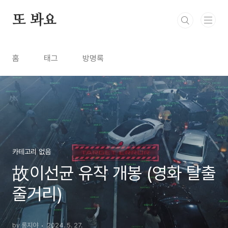
본문 바로가기
또 봐요
홈
태그
방명록
카테고리 없음
故이선균 유작 개봉 (영화 탈출
줄거리)
by 룽지야
2024. 5. 27.