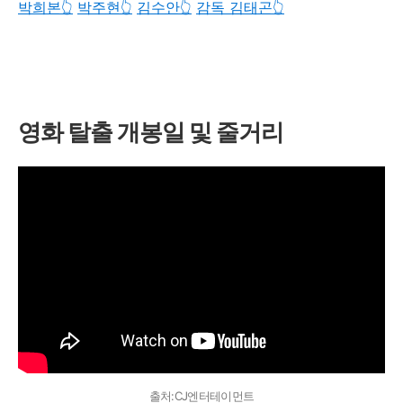
박희본👆️
박주현👆️
김수안👆️
감독 김태곤👆️
영화 탈출 개봉일 및
줄거리
출처:CJ엔터테이먼트