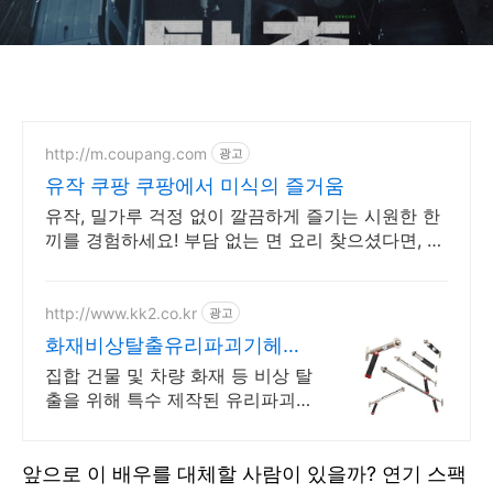
http://m.coupang.com
광고
유작 쿠팡 쿠팡에서 미식의 즐거움
유작, 밀가루 걱정 없이 깔끔하게 즐기는 시원한 한
끼를 경험하세요! 부담 없는 면 요리 찾으셨다면, 오
늘주문 내일도착 로켓배송으로 만나보세요.
http://www.kk2.co.kr
광고
화재비상탈출유리파괴기헤머
건 화재 탈출비상구조 유리파
집합 건물 및 차량 화재 등 비상 탈
괴기
출을 위해 특수 제작된 유리파괴기
헤머건 건물 화재 및 전기 자동차
화재 등 탈출을 위한 화재 비상 유
리파괴기 헤머건
앞으로 이 배우를 대체할 사람이 있을까? 연기 스팩