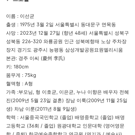
이름 : 이선균
출생 : 1975년 3월 2일 서울특별시 동대문구 면목동
사망 : 2023년 12월 27일 (향년 48세) 서울특별시 성북구
성북동 226-320 와룡공원 인근 성북예향재 노상 주차장
장지 경기도 광주시 능평동 삼성개발공원묘원엘리시움
본관: 경주 이씨 (慶州 李氏)
키: 180cm
몸무게 : 75kg
혈액형 : A형
가족 :부모님, 형 이호균, 이은균, 누나 이향은 배우자 전혜
진(2009년 5월 23일 결혼) 장남 이룩(2009년 11월 25일
생) 차남 이룬(2011년 8월 9일생)
학력 : 서울중곡국민학교 (졸업) 배명중학교 (졸업) 배명
고등학교 (36회 / 졸업) 원광대학교 인문대학 (영어영문
학 / 중퇴) 한국예술종합학교 연극원 (연기과 / 예술사)